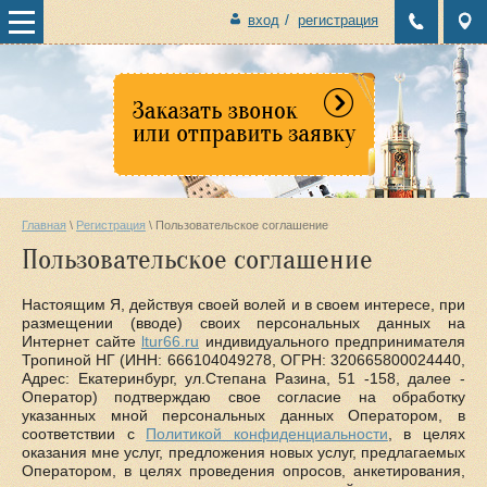
/
вход
регистрация
Главная
 \ 
Регистрация
 \ Пользовательское соглашение
Пользовательское соглашение
Настоящим Я, действуя своей волей и в своем интересе, при
размещении (вводе) своих персональных данных на
Интернет сайте
ltur66.ru
индивидуального предпринимателя
Тропиной НГ (ИНН: 666104049278, ОГРН: 320665800024440,
Адрес: Екатеринбург, ул.Степана Разина, 51 -158, далее -
Оператор) подтверждаю свое согласие на обработку
указанных мной персональных данных Оператором, в
соответствии с
Политикой конфиденциальности
, в целях
оказания мне услуг, предложения новых услуг, предлагаемых
Оператором, в целях проведения опросов, анкетирования,